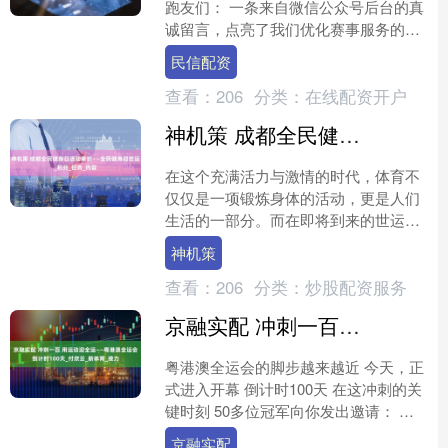
跑友们： 一条来自微信公众号后台的真
诚留言，点亮了我们优化赛事服务的灵
感： 这条建议我们看到了！ 认真讨论
民信配资
了！ 并付诸行动....
查看：
206
分类：
在线配资开户
神机策 成都全民健身日活动策划——全民健身迎世运_积分_任务_内容
在这个充满活力与激情的时代，体育不
仅仅是一项锻炼身体的活动，更是人们
生活的一部分。而在即将到来的世运会
之际，成都积极响应，举办了一场以“全
神机策
民健身迎世运”为主题的....
查看：
206
分类：
炒股配资服务
京融实配 冲刺一百 用运动迎全运——粤港澳全运会倒计时100天_付欣云_新体育_接力
粤港澳全运会的脚步越来越近 今天，正
式进入开幕 倒计时100天 在这冲刺的关
键时刻 50多位冠军向你发出邀请： 加
入运动接力，一起为全运加油！ 来源：
京融实配