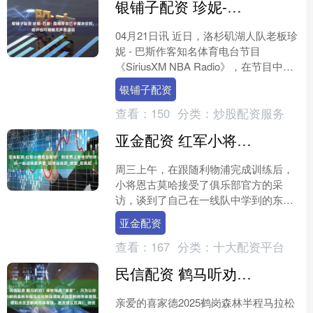
银铺子配资 珍妮-巴斯: 詹姆斯自己手握决定权, 或许也可能悄无声息退役
04月21日讯 近日，洛杉矶湖人队老板珍
妮 - 巴斯作客知名体育电台节目
《SiriusXM NBA Radio》，在节目中，
话题聚焦于勒布朗 - 詹姆斯在湖人的....
银铺子配资
查看：
150
分类：
炒股配资服务
亚金配资 红军小将恩古莫哈：和世界上非常好的球队一起训练是梦想_足球运动员_感觉_尼奥尼
周三上午，在跟随利物浦完成训练后，
小将恩古莫哈接受了俱乐部官方的采
访，谈到了自己在一线队中学到的东
西。 恩古莫哈说：我感觉这种经历真的
亚金配资
难以形容，这么年轻就能和世....
查看：
167
分类：
十大配资平台
民信配资 鹤马听劝！领物地点“搬家”，只为让你少走一步！喜家德2025鹤岗森林半程马拉松物品领取点改至鹤岗市体育馆，跑友建议成真！_物资
亲爱的喜家德2025鹤岗森林半程马拉松