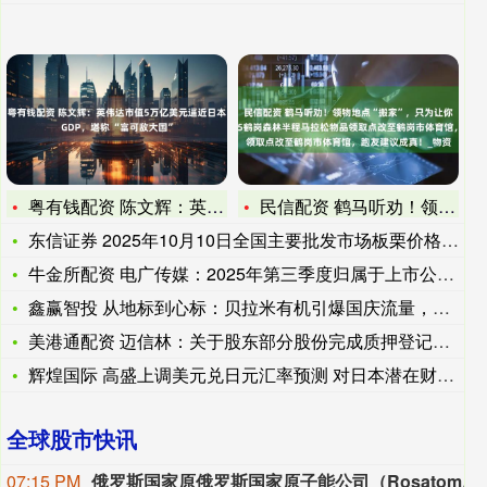
粤有钱配资 陈文辉：英伟达市值5万亿美元逼近日本GDP，堪称
民信配资 鹤马听劝！领物地点“搬家”，只为让你少走一步！喜家
东信证券 2025年10月10日全国主要批发市场板栗价格行情
牛金所配资 电广传媒：2025年第三季度归属于上市公司股东的
鑫赢智投 从地标到心标：贝拉米有机引爆国庆流量，引领母婴营销
美港通配资 迈信林：关于股东部分股份完成质押登记的公告
辉煌国际 高盛上调美元兑日元汇率预测 对日本潜在财政风险感到
全球股市快讯
07:15 PM
俄罗斯国家原俄罗斯国家原子能公司（Rosatom）总经理：计划尽早接回所有从伊朗撤离的专家。据他透露，如果一切顺利，俄罗斯国家原子能公司将在今年秋季把布什尔核电站的工作人员数量恢复到100人。