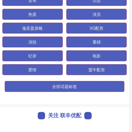
宣布
贝达
热度
演员
逸富盈策略
3G配资
演技
重磅
纪录
电影
爱情
盟牛配资
全部话题标签
关注 联丰优配