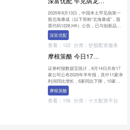
深富优配 罕见病龙头北海康成拟获百洋医药战略认购，以加强罕见病管线布局
2025年8月13日，中国本土罕见病第一
股北海康成（以下简称“北海康成”，股
票代码1228.HK）公告，已与创新品牌
商业化平台——青岛百洋医药股份有限
深富优配
公司（以下....
查看：
122
分类：
炒股配资服务
摩根策酪 今日17家公司公布半年报 2家业绩增幅翻倍
证券时报数据宝统计，8月14日共有17
家公司公布2025年半年报，其中11家净
利润同比增长，6家同比下降，10家营
业收入同比增长，7家同比下降，净利润
摩根策酪
和营业收入....
查看：
156
分类：
十大配资平台