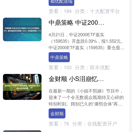
都优配送端
相继遭遇人为恶意....
查看：
184
分类：
十大配资平台
中鼎策略 中证2000ETF嘉实(159535)开盘跌0.39%, 重仓股炬光科技跌1.86%, 天际股份涨0.17%
4月21日，中证2000ETF嘉实
（159535）开盘跌0.39%，报1.552元。
中证2000ETF嘉实（159535）重仓股方
面，炬光科技开盘跌1.86%，....
中鼎策略
查看：
103
分类：
联丰优配
金财顺 小S泪崩忆大S最后旅程, 自责发起日本行成心中永远的痛
在最新一期的《小姐不熙娣》节目中，
迎来了一个令无数观众既期待又心碎的
特别时刻。阔别已久的“康熙合体”再次
上演，蔡康永作为特别主持人坐镇，陪
金财顺
伴着挚友小S度过这段艰....
查看：
78
分类：
在线配资开户