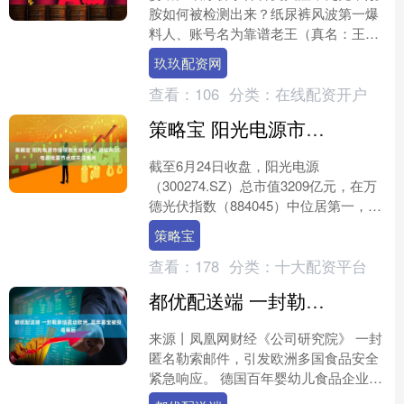
胺如何被检测出来？纸尿裤风波第一爆
料人、账号名为靠谱老王（真名：王东
鉴）的检测是否靠谱，成为近日来大众
玖玖配资网
关注的焦点。 靠谱老王否....
查看：
106
分类：
在线配资开户
策略宝 阳光电源市值领跑光储板块，后续AIDC电源批量节点成关注焦点
截至6月24日收盘，阳光电源
（300274.SZ）总市值3209亿元，在万
德光伏指数（884045）中位居第一，且
是唯一市值超3000亿元的企业，规模超
策略宝
过板块第....
查看：
178
分类：
十大配资平台
都优配送端 一封勒索信震动欧洲, 百年喜宝被投毒背后
来源丨凤凰网财经《公司研究院》 一封
匿名勒索邮件，引发欧洲多国食品安全
紧急响应。 德国百年婴幼儿食品企业喜
宝（HiPP）在奥地利、捷克、斯洛伐克