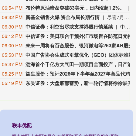
06:54 PM
布伦特原油暗盘突破83美元，日内涨超1.2%。
06:32 PM
新基金销售火爆 资金布局长期行情
尽管7月A股市场调整，但新发基金市场却呈现出冷暖反差，多只主动权益新品募集成绩亮眼。普通投资者踊跃认购新基金的背后，是不少基金经理对于当前科技行情长周期属性的深度研判，公募普遍判断AI产业浪潮不是短期主题炒作，科技浪潮的演绎周期也远不止半年。
06:30 PM
中信证券：利空出尽或支撑港股行情延续
中信证券研报指出，近一个月恒生综指迎来业绩预期反转，中报超预期与利好预告推动全年盈利上修；而恒科指数受制于乘用车盈利分化及头部互联网平台资本开支扩张对短期利润率的压制，预期修复相对滞后。行业上，医疗保健（CXO与制药龙头驱动）、金融（券商资管与保险）、公用事业及周期运输景气上行；消费、地产及资讯科技预期遭下调。交易层面呈现资金回补超跌低位板块与交易高景气业绩动能的“双管齐下”特征。面对财报密集披露期与海内外宏观扰动，配置建议维持“红利防守+成长弹性”杠铃策略：防守端锁定高股息、低β“类债”资产；进攻端聚焦互联网巨头、双向资金加仓的机器人与生物科技，以及技术硬件与AI应用，兼顾创新药及工业金属的催化布局。
06:12 PM
中信证券：美日联合干预外汇市场旨在防范日元持续
06:00 PM
未来一周将有百合股份、银河微电等
05:53 PM
中国广告协会生成式引擎优化（GEO）团体
05:37 PM
渤海首个千亿方大气田一期项目全面投产，日产油气
05:25 PM
益生股份：预计2026年下半年至2027年商品代鸡苗市场行情较好
05:19 PM
东吴证券：大盘底部蓄势，新一轮行
联丰优配