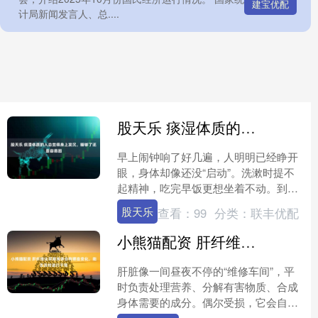
建宝优配
计局新闻发言人、总....
股天乐 痰湿体质的人总觉得身上发沉，睡够了还是容易困
早上闹钟响了好几遍，人明明已经睁开
眼，身体却像还没“启动”。洗漱时提不
起精神，吃完早饭更想坐着不动。到了
下午，眼皮发沉，脑子发木，哪怕前一
股天乐
查看：
99
分类：
联丰优配
晚睡了七八个小时，还是....
小熊猫配资 肝纤维化早期身体会有哪些变化，能否及时进行干预
肝脏像一间昼夜不停的“维修车间”，平
时负责处理营养、分解有害物质、合成
身体需要的成分。偶尔受损，它会自行
修补；可若炎症反复出现，修补留下的