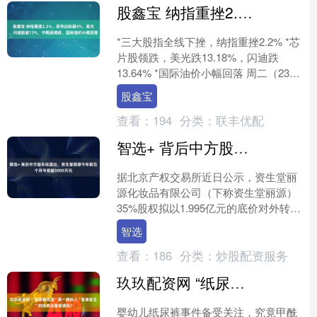
股鑫宝 纳指重挫2.2%，英伟达跌超4%，美光、闪迪跌超13%，中概股普跌，国际油价小幅回落
*三大股指全线下挫，纳指重挫2.2% *芯
片股领跌，美光跌13.18%，闪迪跌
13.64% *国际油价小幅回落 周二（23
日）美股三大股指全线下挫。科技股抛
股鑫宝
售潮....
查看：
194
分类：
联丰优配
智选+ 背后中方股东拟退出，资生堂丽源今年前五个月亏损超5000万元
据北京产权交易所近日公示，资生堂丽
源化妆品有限公司（下称资生堂丽源）
35%股权拟以1.995亿元的底价对外转
让。记者就此咨询资生堂中国方面具体
智选
情况，公司方面回复....
查看：
186
分类：
炒股配资服务
玖玖配资网 “纸尿裤风波”第一爆料人“靠谱老王”的检测设备靠谱吗？
婴幼儿纸尿裤事件备受关注，究竟甲酰