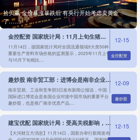
拾贝赢 金价暴涨暴跌后 有央行开始考虑卖黄金
了……
金控配资 国家统计局：11月上旬生猪（外三元）价格环比下降1.7%
12-15
11月14日，据国家统计局对全国流通领域9大类50种
重要生产资料市场价格的监测显示，2025年11月上旬
金控配资
与10月下旬相比....
趣炒股 南非贸工部：进博会是南非企业对接中国市场的重要平台
12-09
南非贸易、工业和竞争部3日发布新闻公报说，中国
国际进口博览会是各国企业对接中国市场的重要平台
趣炒股
趣炒股，也是推广南非优质产品....
建宝优配 国家统计局：受高关税影响，我国对美进出口出现下降
12-15
【大河财立方消息】11月14日，国新办举行新闻发布
会，介绍2025年10月份国民经济运行情况。 国家统