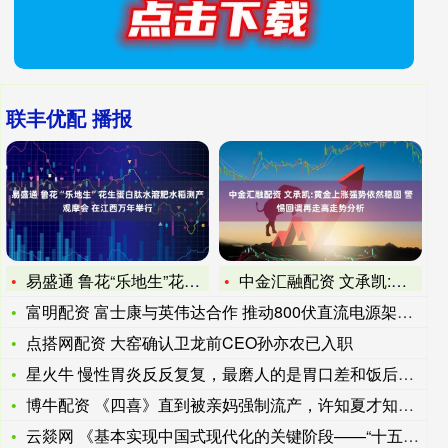
联丰优配 播报
易盛通 鲁花“乐地生”花生蛋白肽水溶肥水稻测产观摩会 在江西
中金汇融配资 文承凯:黄金上涨强势依然稳固 警惕回调再走高走
富明配资 富士康与英伟达合作 推动800伏直流电源架构落地人
点搭网配资 大窑确认卫龙前CEO孙亦农已入职
星火牛 慢性胃炎反反复复，最磨人的是胃口差和饭后不舒服
博牛配资 《四喜》直到被亲妈强制流产，许知夏才知，沈明珠的算
云燚网 《基本实现中国式现代化的关键阶段——“十五五”时期中