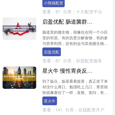
小熊猫配资
痕迹越来越多，原本柔软....
查看：
87
分类：
十大配资平台
启盈优配 肠道菌群失调后怎样调整日常饮食，帮助肠道逐步恢复平衡
肠道里的微生物，很像住在同一个小区
里的邻居。有的负责分解食物，有的参
与营养利用，还有的会与其他微生物相
互制约。大家各守位置时，肠道运行通
启盈优配
常比较安稳；一旦这种平衡....
查看：
87
分类：
炒股配资服务
星火牛 慢性胃炎反反复复，最磨人的是胃口差和饭后不舒服
到了饭点，饭菜看着挺香，真正坐下来
却没什么胃口。勉强吃上几口，胃里很
快就像塞住了一样，发胀、发闷，有时
还往上顶，忍不住打嗝。休息一会儿似
星火牛
乎能缓过来，过几天又重来....
查看：
141
分类：
在线配资开户